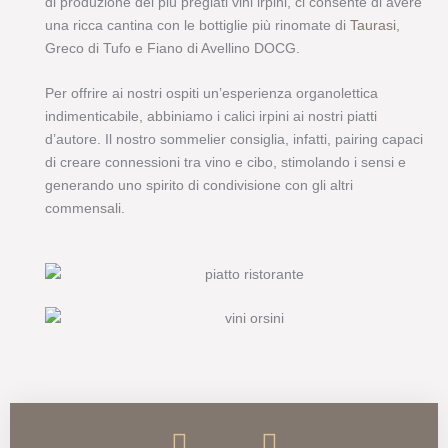
di produzione dei più pregiati vini irpini, ci consente di avere
una ricca cantina con le bottiglie più rinomate di
Taurasi
,
Greco di Tufo e Fiano di Avellino DOCG.
Per offrire ai nostri ospiti un’esperienza organolettica
indimenticabile, abbiniamo i calici irpini ai nostri piatti
d’autore. Il nostro sommelier consiglia, infatti, pairing capaci
di creare connessioni tra vino e cibo, stimolando i sensi e
generando uno spirito di condivisione con gli altri
commensali.
F
I
a
n