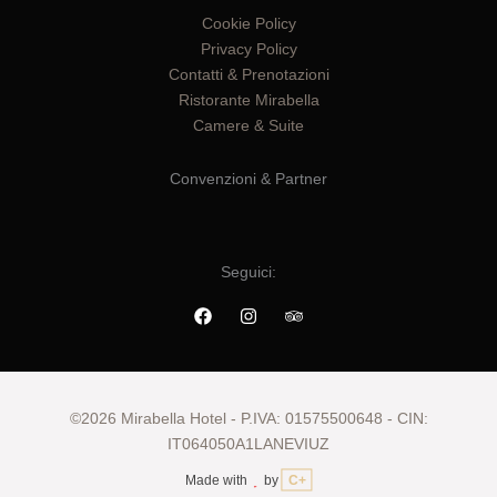
Cookie Policy
Privacy Policy
Contatti & Prenotazioni
Ristorante Mirabella
Camere & Suite
Convenzioni & Partner
Seguici:
©2026 Mirabella Hotel - P.IVA: 01575500648 - CIN:
IT064050A1LANEVIUZ
Made with
by
C+