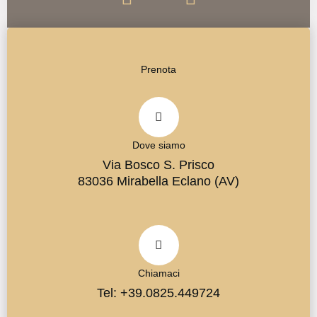
c
s
e
t
b
a
Prenota
o
g
o
r
k
a
m
Dove siamo
Via Bosco S. Prisco
83036 Mirabella Eclano (AV)
Chiamaci
Tel: +39.0825.449724